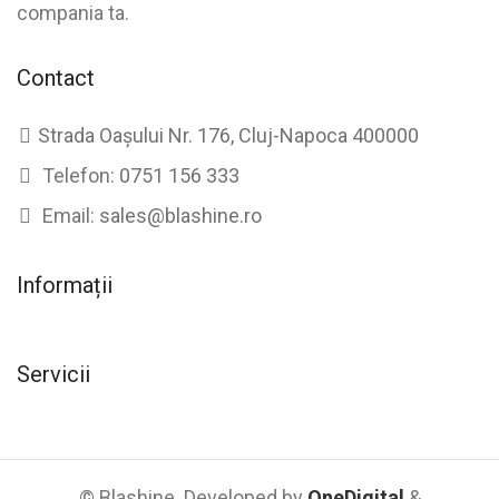
compania ta.
Contact
Strada Oașului Nr. 176, Cluj-Napoca 400000
Telefon:
0751 156 333
Email:
sales@blashine.ro
Informații
Servicii
© Blashine. Developed by
OneDigital
&