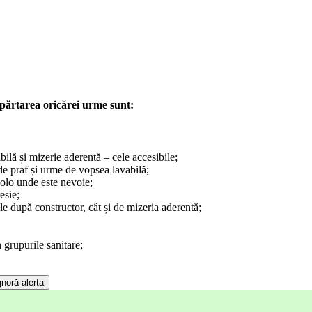
epărtarea oricărei urme sunt:
ilă și mizerie aderentă – cele accesibile;
 de praf și urme de vopsea lavabilă;
colo unde este nevoie;
esie;
ele după constructor, cât și de mizeria aderentă;
 grupurile sanitare;
gnoră alerta