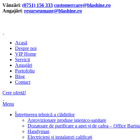
Vânzări
:
(0751) 156 333
customercare@blashine.ro
Angajări
:
resurseumane@blashine.ro
Acasă
Despre noi
VIP Home
Servicii
Angajări
Portofoliu
Blog
Contact
Cere ofertă!
Menu
Întreținerea tehnică a clădirilor
Aprovizionare produse igienico-sanitare
Dozatoare de purificare a apei și de cafea – Office Barist
Handyman
Electricieni și instalatori calificați