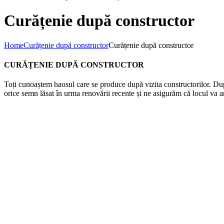
Curățenie după constructor
Home
Curățenie după constructor
Curățenie după constructor
CURĂȚENIE DUPĂ CONSTRUCTOR
Toți cunoaștem haosul care se produce după vizita constructorilor. Dup
orice semn lăsat în urma renovării recente și ne asigurăm că locul va ar