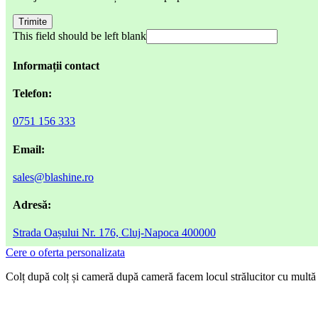
Trimite
This field should be left blank
Informații contact
Telefon:
0751 156 333
Email:
sales@blashine.ro
Adresă:
Strada Oașului Nr. 176, Cluj-Napoca 400000
Cere o oferta personalizata
Colț după colț și cameră după cameră facem locul strălucitor cu multă at