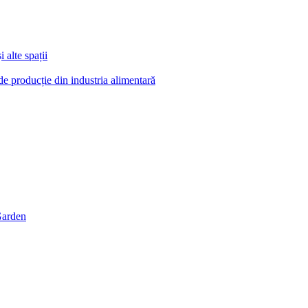
 alte spații
e de producție din industria alimentară
 Garden