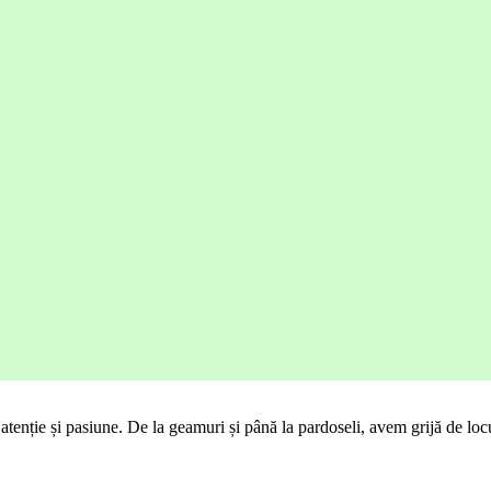
enție și pasiune. De la geamuri și până la pardoseli, avem grijă de locul 