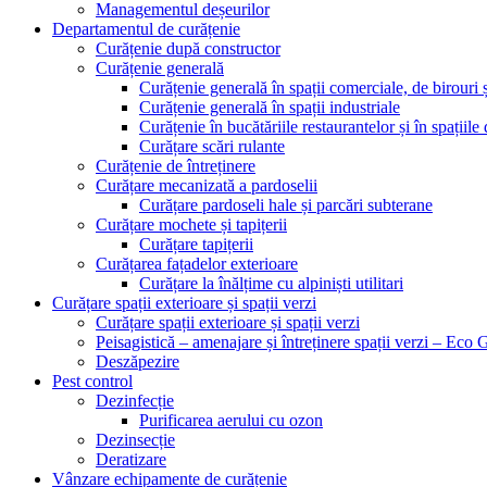
Managementul deșeurilor
Departamentul de curățenie
Curățenie după constructor
Curățenie generală
Curățenie generală în spații comerciale, de birouri și
Curățenie generală în spații industriale
Curățenie în bucătăriile restaurantelor și în spațiil
Curățare scări rulante
Curățenie de întreținere
Curățare mecanizată a pardoselii
Curățare pardoseli hale și parcări subterane
Curățare mochete și tapițerii
Curățare tapițerii
Curățarea fațadelor exterioare
Curățare la înălțime cu alpiniști utilitari
Curățare spații exterioare și spații verzi
Curățare spații exterioare și spații verzi
Peisagistică – amenajare și întreținere spații verzi – Eco
Deszăpezire
Pest control
Dezinfecție
Purificarea aerului cu ozon
Dezinsecție
Deratizare
Vânzare echipamente de curățenie