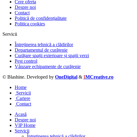
Cere oferta
Despre noi
Contact
Politică de confidențialitate
Politica cookies
Servicii
Întreținerea tehnică a clădirilor
Departamentul de curățenie
Curățare spații exterioare și spații verzi
Pest control
Vânzare echipamente de curățenie
© Blashine. Developed by
OneDigital
&
I
MCreative.ro
Home
Servicii
Cariere
Contact
Acasă
Despre noi
VIP Home
Servicii
Întreținerea tehnică a clădirilor