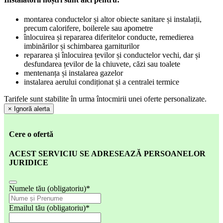
montarea conductelor și altor obiecte sanitare și instalații,
precum calorifere, boilerele sau apometre
înlocuirea și repararea diferitelor conducte, remedierea
imbinărilor și schimbarea garniturilor
repararea și înlocuirea țevilor și conductelor vechi, dar și
desfundarea țevilor de la chiuvete, căzi sau toalete
mentenanța și instalarea gazelor
instalarea aerului condiționat și a centralei termice
Tarifele sunt stabilite în urma întocmirii unei oferte personalizate.
×
Ignoră alerta
Cere o ofertă
ACEST SERVICIU SE ADRESEAZĂ PERSOANELOR
JURIDICE
Numele tău (obligatoriu)
*
Emailul tău (obligatoriu)
*