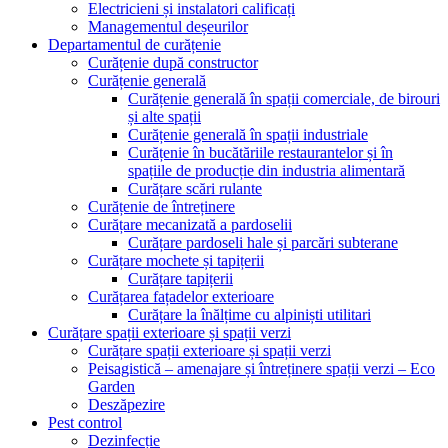
Electricieni și instalatori calificați
Managementul deșeurilor
Departamentul de curățenie
Curățenie după constructor
Curățenie generală
Curățenie generală în spații comerciale, de birouri
și alte spații
Curățenie generală în spații industriale
Curățenie în bucătăriile restaurantelor și în
spațiile de producție din industria alimentară
Curățare scări rulante
Curățenie de întreținere
Curățare mecanizată a pardoselii
Curățare pardoseli hale și parcări subterane
Curățare mochete și tapițerii
Curățare tapițerii
Curățarea fațadelor exterioare
Curățare la înălțime cu alpiniști utilitari
Curățare spații exterioare și spații verzi
Curățare spații exterioare și spații verzi
Peisagistică – amenajare și întreținere spații verzi – Eco
Garden
Deszăpezire
Pest control
Dezinfecție