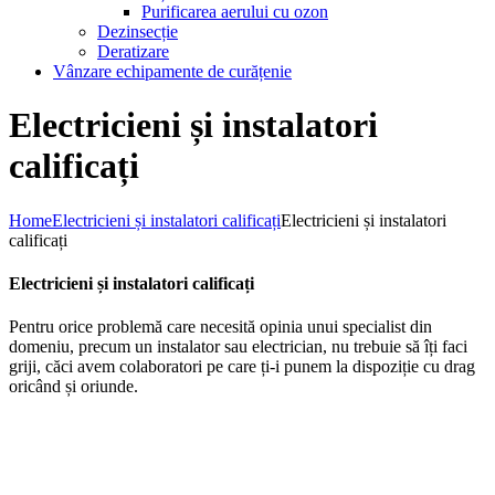
Purificarea aerului cu ozon
Dezinsecție
Deratizare
Vânzare echipamente de curățenie
Electricieni și instalatori
calificați
Home
Electricieni și instalatori calificați
Electricieni și instalatori
calificați
Electricieni și instalatori calificați
Pentru orice problemă care necesită opinia unui specialist din
domeniu, precum un instalator sau electrician, nu trebuie să îți faci
griji, căci avem colaboratori pe care ți-i punem la dispoziție cu drag
oricând și oriunde.