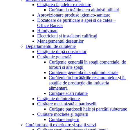
Curățarea fațadelor exterioare
Curățare la înălțime cu alpiniști utilitari
Aprovizionare produse igienico-sanitare
Dozatoare de purificare a apei și de cafea –
Office Barista
Handyman
Electricieni și instalatori calificați
Managementul deșeurilor
Departamentul de curățenie
Curățenie după constructor
Curățenie generală
Curățenie generală în spații comerciale, de
birouri și alte spații
Curățenie generală în spații industriale
Curățenie în bucătăriile restaurantelor și în
spațiile de producție din industria
alimentară
Curățare scări rulante
Curățenie de întreținere
Curățare mecanizată a pardoselii
Curățare pardoseli hale și parcări subterane
Curățare mochete și tapițerii
Curățare tapițerii
Curățare spații exterioare și spații verzi
Curățare spații exterioare și spații verzi