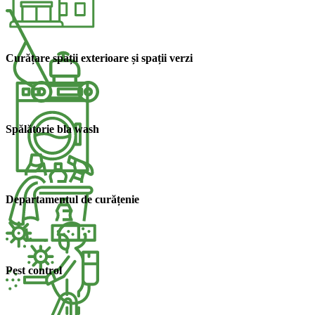
Curățare spații exterioare și spații verzi​
Spălătorie bla wash​
Departamentul de curățenie​
Pest control​