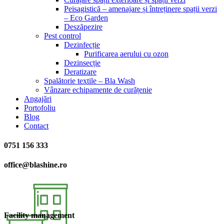
Peisagistică – amenajare și întreținere spații verzi
– Eco Garden
Deszăpezire
Pest control
Dezinfecție
Purificarea aerului cu ozon
Dezinsecție
Deratizare
Spalătorie textile – Bla Wash
Vânzare echipamente de curățenie
Angajări
Portofoliu
Blog
Contact
0751 156 333
office@blashine.ro
Facility management​