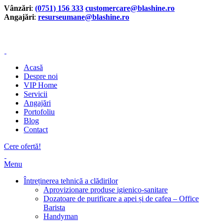
Vânzări
:
(0751) 156 333
customercare@blashine.ro
Angajări
:
resurseumane@blashine.ro
Vânzări
:
0751156333
customercare@blashine.ro
Acasă
Despre noi
VIP Home
Servicii
Angajări
Portofoliu
Blog
Contact
Cere ofertă!
Menu
Întreținerea tehnică a clădirilor
Aprovizionare produse igienico-sanitare
Dozatoare de purificare a apei și de cafea – Office
Barista
Handyman