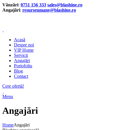
Vânzări
:
0751 156 333
sales@blashine.ro
Angajări
:
resurseumane@blashine.ro
Acasă
Despre noi
VIP Home
Servicii
Angajări
Portofoliu
Blog
Contact
Cere ofertă!
Menu
Angajări
Home
Angajări