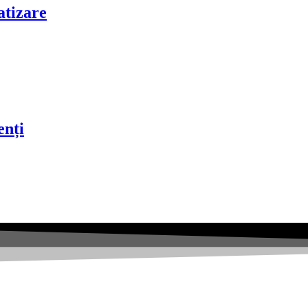
atizare
enți