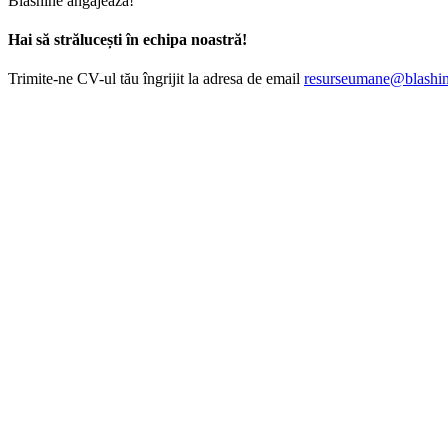
Blashine angajează!
Hai să strălucești în echipa noastră!
Trimite-ne CV-ul tău îngrijit la adresa de email
resurseumane@blashin