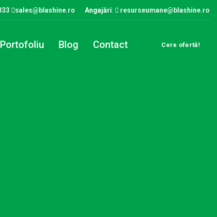
333
sales@blashine.ro
Angajări
:
resurseumane@blashine.ro
Portofoliu
Blog
Contact
Cere ofertă!