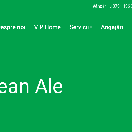
Vânzări
:
0751 156 
espre noi
VIP Home
Servicii
Angajări
ean Ale