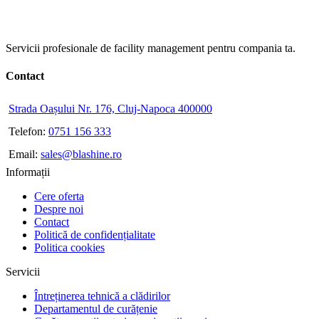
Servicii profesionale de facility management pentru compania ta.
Contact
Strada Oașului Nr. 176, Cluj-Napoca 400000
Telefon:
0751 156 333
Email:
sales@blashine.ro
Informații
Cere oferta
Despre noi
Contact
Politică de confidențialitate
Politica cookies
Servicii
Întreținerea tehnică a clădirilor
Departamentul de curățenie