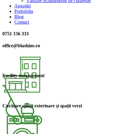
Vânzare echipamente de curățenie
Angajări
Portofoliu
Blog
Contact
0751 156 333
office@blashine.ro
Facility management​
Curățare spații exterioare și spații verzi​