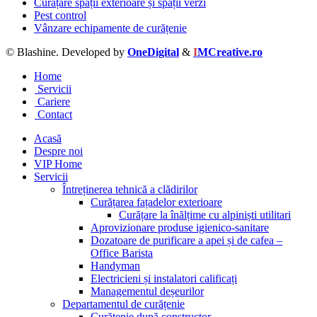
Curățare spații exterioare și spații verzi
Pest control
Vânzare echipamente de curățenie
© Blashine. Developed by
OneDigital
&
I
MCreative.ro
Home
Servicii
Cariere
Contact
Acasă
Despre noi
VIP Home
Servicii
Întreținerea tehnică a clădirilor
Curățarea fațadelor exterioare
Curățare la înălțime cu alpiniști utilitari
Aprovizionare produse igienico-sanitare
Dozatoare de purificare a apei și de cafea –
Office Barista
Handyman
Electricieni și instalatori calificați
Managementul deșeurilor
Departamentul de curățenie
Curățenie după constructor