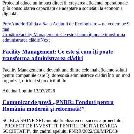
Proiectul aduce un impact direct în creșterea eficienței operaționale
și în consolidarea capacității de adaptare a societății la economia
digitală.
Prev
Anterior
Ediția a 6-a a Acțiunii de Ecologizare – ne vedem pe 9
mai
Următor
Facility Management: Ce este și cum îți poate transforma
administrarea clădiri
Next
Facility Management: Ce este și cum îți poate
transforma administrarea clădiri
Facility Management a devenit una dintre cele mai eficiente soluții
pentru companiile care își doresc să administreze clădiri într-un mod
organizat, eficient și predictibil. În
Adelina Loghin
13/07/2026
Comunicat de presă „PNRR: Fonduri pentru
România modernă și reformată!”
SC BLA SHINE SRL anunță finalizarea cu succes a proiectului
„PROIECT DE INVESTITII PENTRU DIGITALIZAREA
SOCIETATII”, din cadrul apelului PNRR/2022/C9/MIPE/I3/