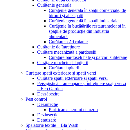
Curățenie generală
Curățenie generală în spații comerciale, de
birouri și alte spații
Curățenie generală în spații industriale
Curățenie în bucătăriile restaurantelor și în
spațiile de producție din industria
alimentară
Curățare scări rulante
Curățenie de întreținere
Curățare mecanizată a pardoselii
Curățare pardoseli hale și parcări subterane
Curățare mochete și tapițerii
Curățare tapițerii
Curățare spații exterioare și spații verzi
Curățare spații exterioare și spații verzi
Peisagistică – amenajare și întreținere spații verzi
– Eco Garden
Deszăpezire
Pest control
Dezinfecție
Purificarea aerului cu ozon
Dezinsecție
Deratizare
Spalătorie textile – Bla Wash