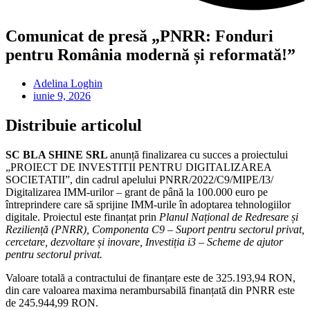
Comunicat de presă „PNRR: Fonduri
pentru România modernă și reformată!”
Adelina Loghin
iunie 9, 2026
Distribuie articolul
SC BLA SHINE SRL
anunță finalizarea cu succes a proiectului
„PROIECT DE INVESTITII PENTRU DIGITALIZAREA
SOCIETATII”, din cadrul apelului PNRR/2022/C9/MIPE/I3/
Digitalizarea IMM-urilor – grant de până la 100.000 euro pe
întreprindere care să sprijine IMM-urile în adoptarea tehnologiilor
digitale. Proiectul este finanțat prin
Planul Național de Redresare și
Reziliență (PNRR), Componenta C9 – Suport pentru sectorul privat,
cercetare, dezvoltare și inovare, Investiția i3 – Scheme de ajutor
pentru sectorul privat.
Valoare totală a contractului de finanțare este de 325.193,94 RON,
din care valoarea maxima nerambursabilă finanțată din PNRR este
de 245.944,99 RON.