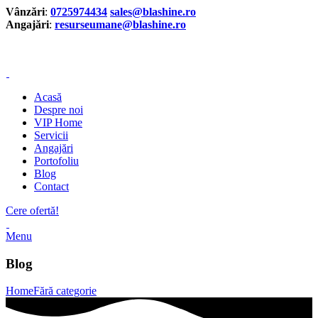
Vânzări
:
0725974434
sales@blashine.ro
Angajări
:
resurseumane@blashine.ro
Vânzări
:
0725974434
sales@blashine.ro
Acasă
Despre noi
VIP Home
Servicii
Angajări
Portofoliu
Blog
Contact
Cere ofertă!
Menu
Blog
Home
Fără categorie