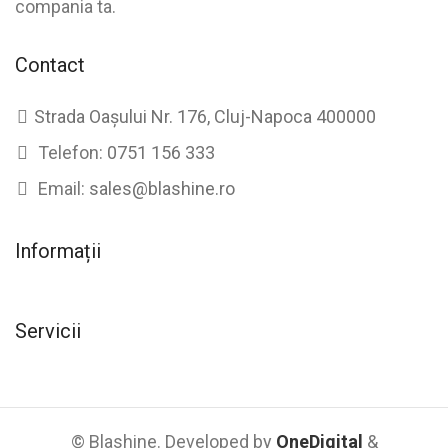
compania ta.
Contact
Strada Oașului Nr. 176, Cluj-Napoca 400000
Telefon:
0751 156 333
Email:
sales@blashine.ro
Informații
Servicii
© Blashine. Developed by
OneDigital
&