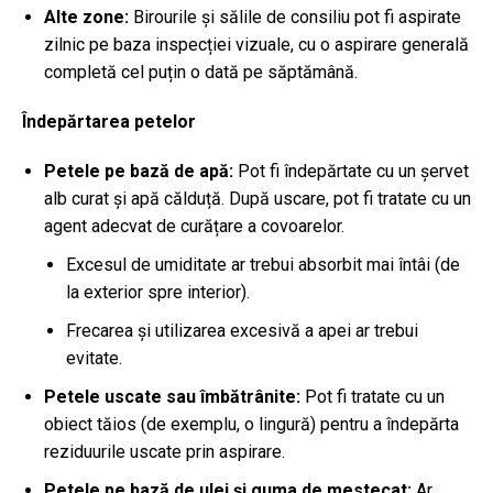
Alte zone:
Birourile și sălile de consiliu pot fi aspirate
zilnic pe baza inspecției vizuale, cu o aspirare generală
completă cel puțin o dată pe săptămână.
Îndepărtarea petelor
Petele pe bază de apă:
Pot fi îndepărtate cu un șervet
alb curat și apă călduță. După uscare, pot fi tratate cu un
agent adecvat de curățare a covoarelor.
Excesul de umiditate ar trebui absorbit mai întâi (de
la exterior spre interior).
Frecarea și utilizarea excesivă a apei ar trebui
evitate.
Petele uscate sau îmbătrânite:
Pot fi tratate cu un
obiect tăios (de exemplu, o lingură) pentru a îndepărta
reziduurile uscate prin aspirare.
Petele pe bază de ulei și guma de mestecat:
Ar