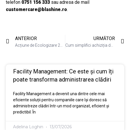
telefon
0751 156 333
sau adresa de mail
customercare@blashine.ro
.
ANTERIOR
URMĂTOR
Acțiune de Ecologizare 2024
Cum simplifici achiziția de Consumabile Igienico-Sanitare?
Facility Management: Ce este și cum îți
poate transforma administrarea clădiri
Facility Management a devenit una dintre cele mai
eficiente soluții pentru companiile care își doresc să
administreze clădiri într-un mod organizat, eficient și
predictibil. În
Adelina Loghin
13/07/2026