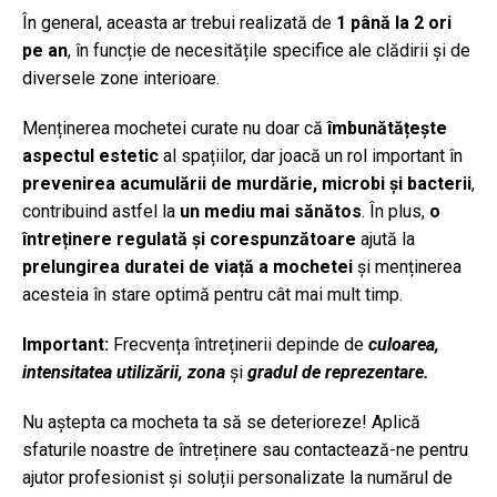
În general, aceasta ar trebui realizată de
1 până la 2 ori
pe an
, în funcție de necesitățile specifice ale clădirii și de
diversele zone interioare.
Menținerea mochetei curate nu doar că
îmbunătățește
aspectul estetic
al spațiilor, dar joacă un rol important în
prevenirea acumulării de murdărie, microbi și bacterii
,
contribuind astfel la
un mediu mai sănătos
. În plus,
o
întreținere regulată
și corespunzătoare
ajută la
prelungirea duratei de viață a mochetei
și menținerea
acesteia în stare optimă pentru cât mai mult timp.
Important:
Frecvența întreținerii depinde de
culoarea,
intensitatea utilizării, zona
și
gradul de reprezentare.
Nu aștepta ca mocheta ta să se deterioreze! Aplică
sfaturile noastre de întreținere sau contactează-ne pentru
ajutor profesionist și soluții personalizate la numărul de