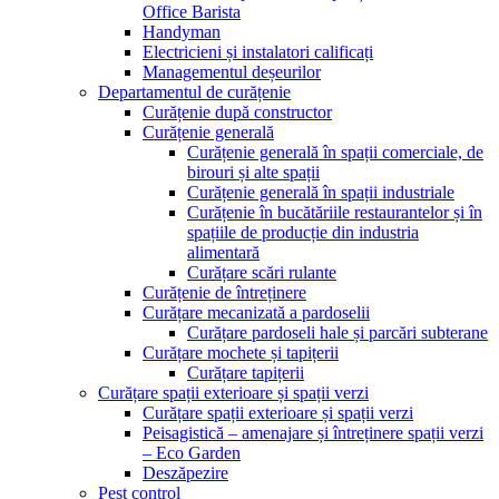
Office Barista
Handyman
Electricieni și instalatori calificați
Managementul deșeurilor
Departamentul de curățenie
Curățenie după constructor
Curățenie generală
Curățenie generală în spații comerciale, de
birouri și alte spații
Curățenie generală în spații industriale
Curățenie în bucătăriile restaurantelor și în
spațiile de producție din industria
alimentară
Curățare scări rulante
Curățenie de întreținere
Curățare mecanizată a pardoselii
Curățare pardoseli hale și parcări subterane
Curățare mochete și tapițerii
Curățare tapițerii
Curățare spații exterioare și spații verzi
Curățare spații exterioare și spații verzi
Peisagistică – amenajare și întreținere spații verzi
– Eco Garden
Deszăpezire
Pest control