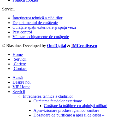
Politica cookies
Servicii
Întreținerea tehnică a clădirilor
Departamentul de curățenie
Curățare spații exterioare și spații verzi
Pest control
Vânzare echipamente de curățenie
© Blashine. Developed by
OneDigital
&
I
MCreative.ro
Home
Servicii
Cariere
Contact
Acasă
Despre noi
VIP Home
Servicii
Întreținerea tehnică a clădirilor
Curățarea fațadelor exterioare
Curățare la înălțime cu alpiniști utilitari
Aprovizionare produse igienico-sanitare
Dozatoare de purificare a apei și de cafea –