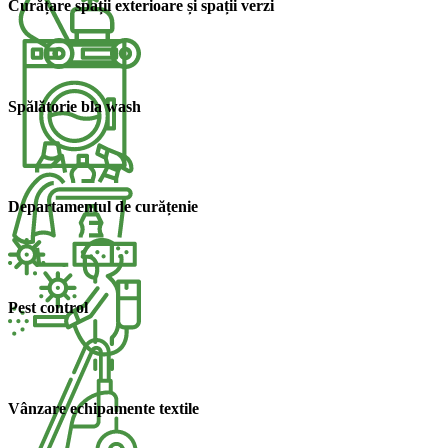
Curățare spații exterioare și spații verzi​
Spălătorie bla wash​
Departamentul de curățenie​
Pest control​
Vânzare echipamente textile​