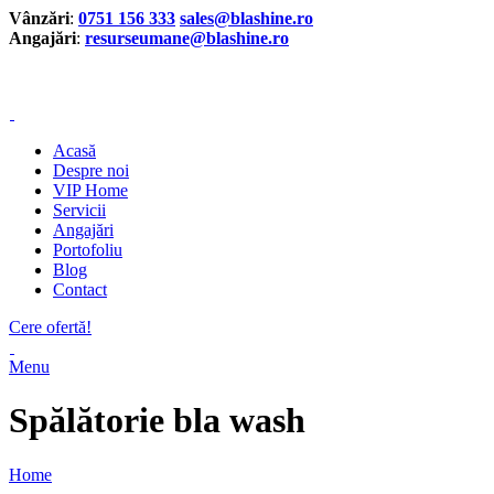
Vânzări
:
0751 156 333
sales@blashine.ro
Angajări
:
resurseumane@blashine.ro
Vânzări
:
+40 751 156 333
customercare@blashine.ro
Acasă
Despre noi
VIP Home
Servicii
Angajări
Portofoliu
Blog
Contact
Cere ofertă!
Menu
Spălătorie bla wash
Home