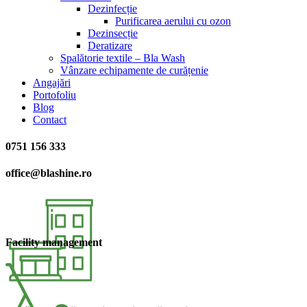
Dezinfecție
Purificarea aerului cu ozon
Dezinsecție
Deratizare
Spalătorie textile – Bla Wash
Vânzare echipamente de curățenie
Angajări
Portofoliu
Blog
Contact
0751 156 333
office@blashine.ro
Facility management​