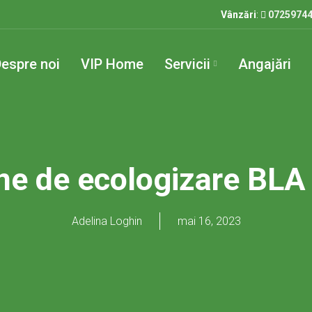
Vânzări
:
0725974
espre noi
VIP Home
Servicii
Angajări
ne de ecologizare BLA
Adelina Loghin
mai 16, 2023