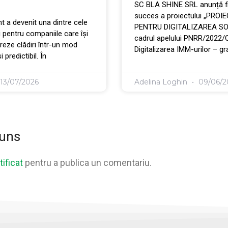
SC BLA SHINE SRL anunță fi
succes a proiectului „PROI
 a devenit una dintre cele
PENTRU DIGITALIZAREA SOCI
i pentru companiile care își
cadrul apelului PNRR/2022/
eze clădiri într-un mod
Digitalizarea IMM-urilor – gr
 predictibil. În
13/07/2026
Adelina Loghin
09/06/2
puns
ificat
pentru a publica un comentariu.