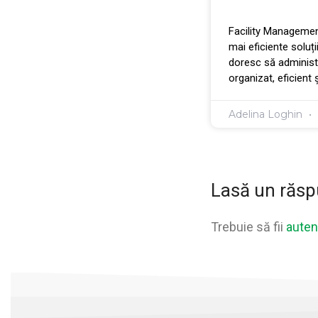
Facility Management
mai eficiente soluți
doresc să administr
organizat, eficient și
Adelina Loghin
Lasă un răs
Trebuie să fii
autent