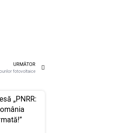
URMĂTOR
urilor fotovoltaice
resă „PNRR:
România
rmată!”