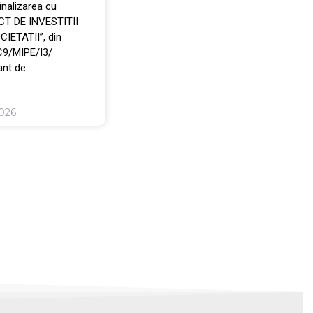
nalizarea cu
ECT DE INVESTITII
ETATII”, din
C9/MIPE/I3/
ant de
026