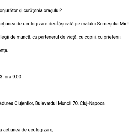
onjurător și curățenia orașului?
a acțiunea de ecologizare desfășurată pe malului Someșului Mic!
legii de muncă, cu partenerul de viață, cu copiii, cu prietenii.
nța.
3, ora 9:00
ădurea Clujenilor, Bulevardul Muncii 70, Cluj-Napoca.
u acțiunea de ecologizare;