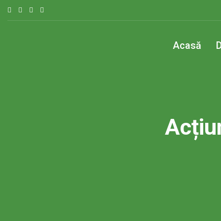
Acasă
D
Acțiu