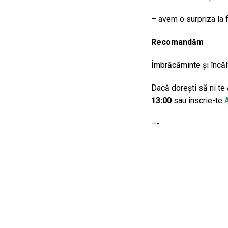
– avem o surpriza la f
Recomandăm
Îmbrăcăminte și încălț
Dacă dorești să ni te
13:00
sau inscrie-te
A
–-