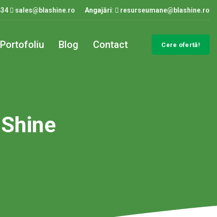
434
sales@blashine.ro
Angajări
:
resurseumane@blashine.ro
Portofoliu
Blog
Contact
Cere ofertă!
 Shine