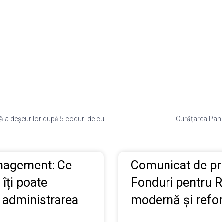
Colectarea selectivă a deșeurilor după 5 coduri de culori
Curățarea Pano
anagement: Ce
Comunicat de p
 îți poate
Fonduri pentru 
 administrarea
modernă și refo