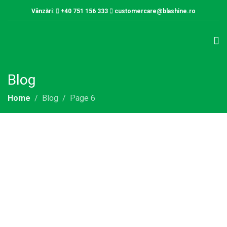
Vânzări
:
+40 751 156 333
customercare@blashine.ro
Blog
Home
Blog
Page 6