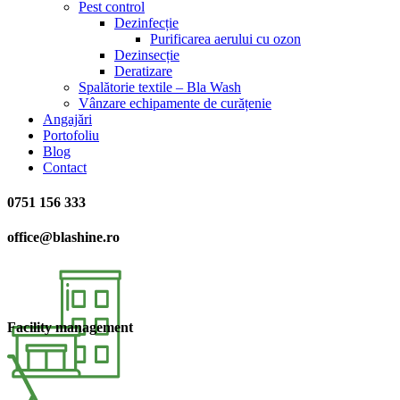
Pest control
Dezinfecție
Purificarea aerului cu ozon
Dezinsecție
Deratizare
Spalătorie textile – Bla Wash
Vânzare echipamente de curățenie
Angajări
Portofoliu
Blog
Contact
0751 156 333
office@blashine.ro
Facility management​