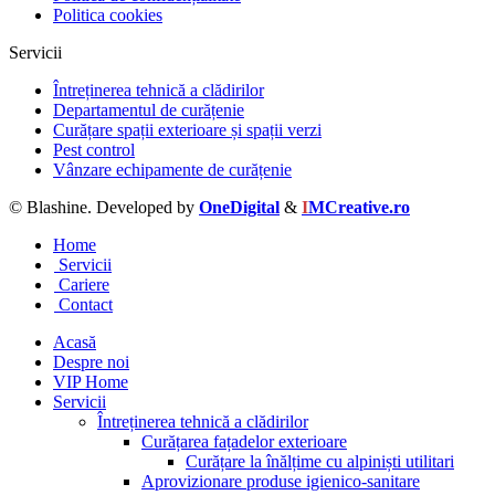
Politica cookies
Servicii
Întreținerea tehnică a clădirilor
Departamentul de curățenie
Curățare spații exterioare și spații verzi
Pest control
Vânzare echipamente de curățenie
© Blashine. Developed by
OneDigital
&
I
MCreative.ro
Home
Servicii
Cariere
Contact
Acasă
Despre noi
VIP Home
Servicii
Întreținerea tehnică a clădirilor
Curățarea fațadelor exterioare
Curățare la înălțime cu alpiniști utilitari
Aprovizionare produse igienico-sanitare