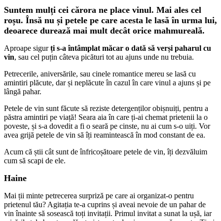
Suntem mulți cei cărora ne place vinul. Mai ales cel
roșu. Însă nu și petele pe care acesta le lasă în urma lui,
deoarece durează mai mult decât orice mahmureală.
Aproape sigur
ți s-a întâmplat măcar o dată să verși paharul cu
vin
, sau cel puțin câteva picături tot au ajuns unde nu trebuia.
Petrecerile, aniversările, sau cinele romantice mereu se lasă cu
amintiri plăcute, dar și neplăcute în cazul în care vinul a ajuns și pe
lângă pahar.
Petele de vin sunt făcute să reziste detergenților obișnuiți, pentru a
păstra amintiri pe viață! Seara aia în care ți-ai chemat prietenii la o
poveste, și s-a dovedit a fi o seară pe cinste, nu ai cum s-o uiți. Vor
avea grijă petele de vin să îți reamintească în mod constant de ea.
Acum că știi cât sunt de înfricoșătoare petele de vin, îți dezvăluim
cum să scapi de ele.
Haine
Mai ții minte petrecerea surpriză pe care ai organizat-o pentru
prietenul tău? Agitația te-a cuprins și aveai nevoie de un pahar de
vin înainte să sosească toți invitații. Primul invitat a sunat la ușă, iar