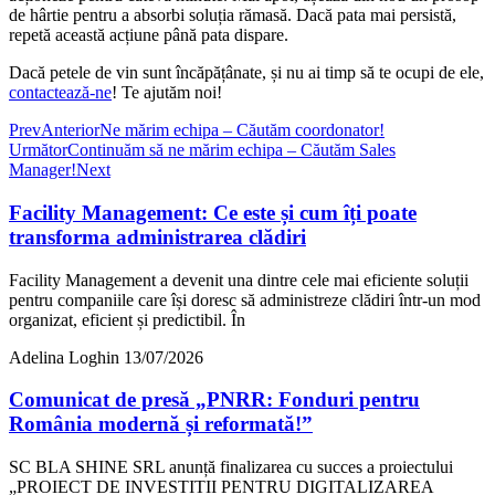
de hârtie pentru a absorbi soluția rămasă. Dacă pata mai persistă,
repetă această acțiune până pata dispare.
Dacă petele de vin sunt încăpățânate, și nu ai timp să te ocupi de ele,
contactează-ne
! Te ajutăm noi!
Prev
Anterior
Ne mărim echipa – Căutăm coordonator!
Următor
Continuăm să ne mărim echipa – Căutăm Sales
Manager!
Next
Facility Management: Ce este și cum îți poate
transforma administrarea clădiri
Facility Management a devenit una dintre cele mai eficiente soluții
pentru companiile care își doresc să administreze clădiri într-un mod
organizat, eficient și predictibil. În
Adelina Loghin
13/07/2026
Comunicat de presă „PNRR: Fonduri pentru
România modernă și reformată!”
SC BLA SHINE SRL anunță finalizarea cu succes a proiectului
„PROIECT DE INVESTITII PENTRU DIGITALIZAREA