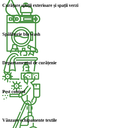
Curățare spații exterioare și spații verzi​
Spălătorie bla wash​
Departamentul de curățenie​
Pest control​
Vânzare echipamente textile​