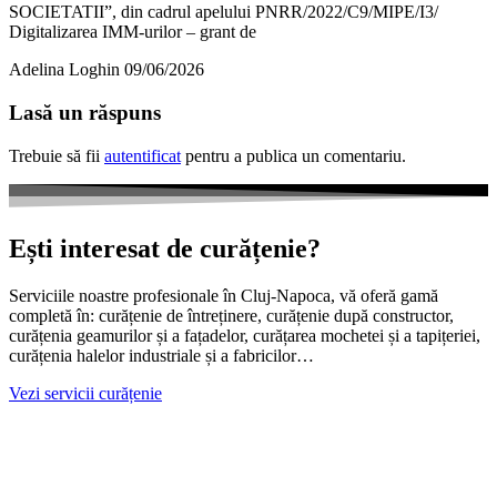
SOCIETATII”, din cadrul apelului PNRR/2022/C9/MIPE/I3/
Digitalizarea IMM-urilor – grant de
Adelina Loghin
09/06/2026
Lasă un răspuns
Trebuie să fii
autentificat
pentru a publica un comentariu.
Ești interesat de curățenie?
Serviciile noastre profesionale în Cluj-Napoca, vă oferă gamă
completă în: curățenie de întreținere, curățenie după constructor,
curățenia geamurilor și a fațadelor, curățarea mochetei și a tapițeriei,
curățenia halelor industriale și a fabricilor…
Vezi servicii curățenie