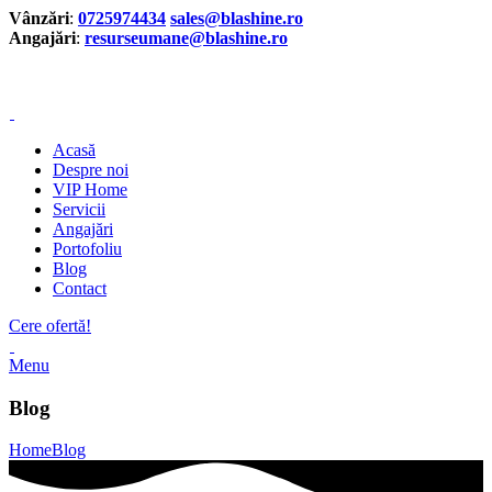
Vânzări
:
0725974434
sales@blashine.ro
Angajări
:
resurseumane@blashine.ro
Vânzări
:
0725974434
sales@blashine.ro
Acasă
Despre noi
VIP Home
Servicii
Angajări
Portofoliu
Blog
Contact
Cere ofertă!
Menu
Blog
Home
Blog