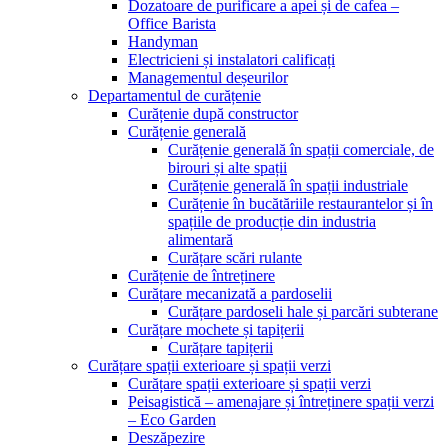
Dozatoare de purificare a apei și de cafea –
Office Barista
Handyman
Electricieni și instalatori calificați
Managementul deșeurilor
Departamentul de curățenie
Curățenie după constructor
Curățenie generală
Curățenie generală în spații comerciale, de
birouri și alte spații
Curățenie generală în spații industriale
Curățenie în bucătăriile restaurantelor și în
spațiile de producție din industria
alimentară
Curățare scări rulante
Curățenie de întreținere
Curățare mecanizată a pardoselii
Curățare pardoseli hale și parcări subterane
Curățare mochete și tapițerii
Curățare tapițerii
Curățare spații exterioare și spații verzi
Curățare spații exterioare și spații verzi
Peisagistică – amenajare și întreținere spații verzi
– Eco Garden
Deszăpezire