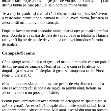
mișările tale bruște au lăsat niște pete de vin roșu pe cămașa ta. Ți-ai
distrus ținuta pe care plănuiai să o porți de multă vreme.
Te-a cuprins panica și credeai că ai distrus toată surpriza, însă avem
o veste bună pentru tine și cămașa ta. Cu o lavetă curată, încearcă să
absorbi cât mai mult vin din cămașă.
După ce laveta nu mai absoarbe nimic, toarnă oțet pe toată suprafața
petei. Acesta te va scăpa de pata de vin aproape în totalitate. Hainele
tale vor fi lipsite de petele de vin după ce le vei introduce în rutina
de spălare.
Canapele/Scaune
Când ajungi acasă după o zi grea, cel mai bun remediu este un pahar
de vin savurat pe canapea. Normal că nu ai cum sa fii atentă tot
timpul, așa că s-a mai întâmplat să guste și canapeaua ta din Pinot
Noir-ul preferat. C
el mai important sfat pentru a scoate petele de vin dintr-o canapea
este să acționezi cât se poate de rapid. În primul rând, trebuie să
absorbi vinul cu un prosop de hârtie.
Pentru pasul următor vei avea nevoie de detergent de spălat vase și
apă oxigenată. Amestecă părți egale din ambele soluții și lasă-le să
acționeze pentru câteva minute. Mai apoi, așează din nou un prosop