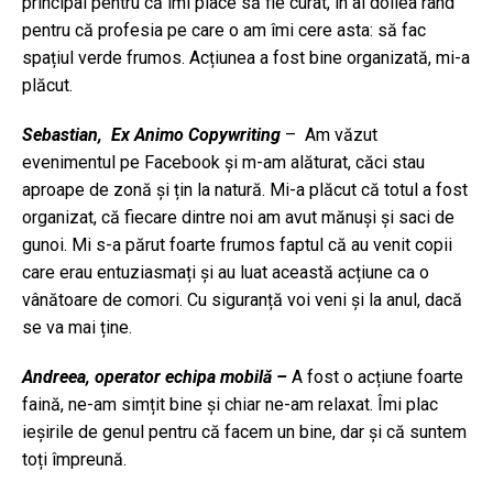
principal pentru că îmi place să fie curat, în al doilea rând
pentru că profesia pe care o am îmi cere asta: să fac
spațiul verde frumos. Acțiunea a fost bine organizată, mi-a
plăcut.
Sebastian,
Ex Animo Copywriting
– Am văzut
evenimentul pe Facebook și m-am alăturat, căci stau
aproape de zonă și țin la natură. Mi-a plăcut că totul a fost
organizat, că fiecare dintre noi am avut mănuși și saci de
gunoi. Mi s-a părut foarte frumos faptul că au venit copii
care erau entuziasmați și au luat această acțiune ca o
vânătoare de comori. Cu siguranță voi veni și la anul, dacă
se va mai ține.
Andreea, operator echipa mobilă –
A fost o acțiune foarte
faină, ne-am simțit bine și chiar ne-am relaxat. Îmi plac
ieșirile de genul pentru că facem un bine, dar și că suntem
toți împreună.