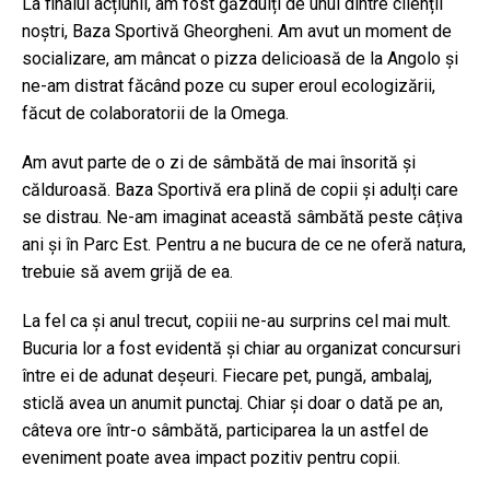
La finalul acțiunii, am fost găzduiți de unul dintre clienții
noștri, Baza Sportivă Gheorgheni. Am avut un moment de
socializare, am mâncat o pizza delicioasă de la Angolo și
ne-am distrat făcând poze cu super eroul ecologizării,
făcut de colaboratorii de la Omega.
Am avut parte de o zi de sâmbătă de mai însorită și
călduroasă. Baza Sportivă era plină de copii și adulți care
se distrau. Ne-am imaginat această sâmbătă peste câțiva
ani și în Parc Est. Pentru a ne bucura de ce ne oferă natura,
trebuie să avem grijă de ea.
La fel ca și anul trecut, copiii ne-au surprins cel mai mult.
Bucuria lor a fost evidentă și chiar au organizat concursuri
între ei de adunat deșeuri. Fiecare pet, pungă, ambalaj,
sticlă avea un anumit punctaj. Chiar și doar o dată pe an,
câteva ore într-o sâmbătă, participarea la un astfel de
eveniment poate avea impact pozitiv pentru copii.