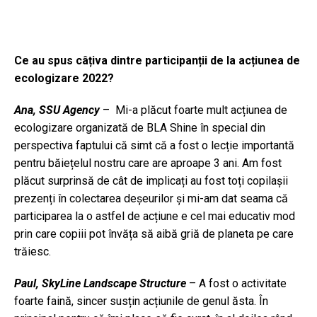
Ce au spus câțiva dintre participanții de la acțiunea de
ecologizare 2022?
Ana, SSU Agency
– Mi-a plăcut foarte mult acțiunea de
ecologizare organizată de BLA Shine în special din
perspectiva faptului că simt că a fost o lecție importantă
pentru băiețelul nostru care are aproape 3 ani. Am fost
plăcut surprinsă de cât de implicați au fost toți copilașii
prezenți în colectarea deșeurilor și mi-am dat seama că
participarea la o astfel de acțiune e cel mai educativ mod
prin care copiii pot învăța să aibă griă de planeta pe care
trăiesc.
Paul, SkyLine Landscape Structure
– A fost o activitate
foarte faină, sincer susțin acțiunile de genul ăsta. În