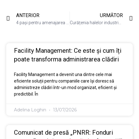
ANTERIOR
URMĂTOR
4 pași pentru amenajarea și întreținerea spațiului verde
Curățenia halelor industriale – 5 aspecte de ținut cont
Facility Management: Ce este și cum îți
poate transforma administrarea clădiri
Facility Management a devenit una dintre cele mai
eficiente soluții pentru companiile care își doresc să
administreze clădiri într-un mod organizat, eficient și
predictibil. În
Adelina Loghin
13/07/2026
Comunicat de presă „PNRR: Fonduri