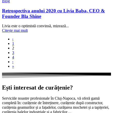
Blog
Retrospectiva anului 2020 cu Livia Baba, CEO &
Founder Bla Shine
Livia este o optimistă convinsă, mizează...
Citește mai mult
‹
1
2
3
4
›
»
Ești interesat de curățenie?
Serviciile noastre profesionale în Cluj-Napoca, vă oferă gamă
completă în: curățenie de întreținere, curățenie după constructor,
curățenia geamurilor și a fațadelor, curățarea mochetei și a tapițeriei,
curățenia halelor industriale și a fabricilor…