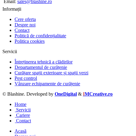
Email:
sales@blashine.ro
Informații
Cere oferta
Despre noi
Contact
Politică de confidențialitate
Politica cookies
Servicii
Întreținerea tehnică a clădirilor
Departamentul de curățenie
Curățare spații exterioare și spații verzi
Pest control
Vânzare echipamente de curățenie
© Blashine. Developed by
OneDigital
&
I
MCreative.ro
Home
Servicii
Cariere
Contact
Acasă