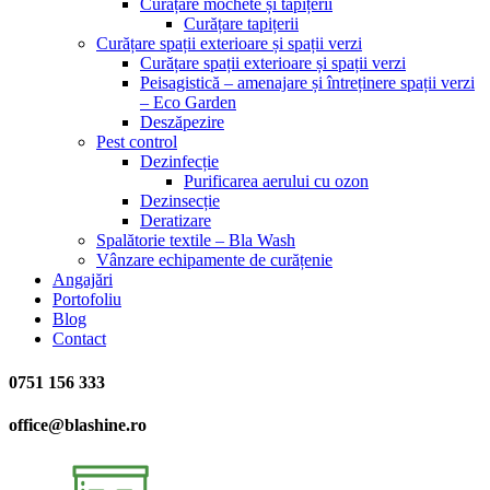
Curățare mochete și tapițerii
Curățare tapițerii
Curățare spații exterioare și spații verzi
Curățare spații exterioare și spații verzi
Peisagistică – amenajare și întreținere spații verzi
– Eco Garden
Deszăpezire
Pest control
Dezinfecție
Purificarea aerului cu ozon
Dezinsecție
Deratizare
Spalătorie textile – Bla Wash
Vânzare echipamente de curățenie
Angajări
Portofoliu
Blog
Contact
0751 156 333
office@blashine.ro