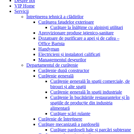
Despre noi
VIP Home
Servicii
Întreținerea tehnică a clădirilor
Curățarea fațadelor exterioare
Curățare la înălțime cu alpiniști utilitari
Aprovizionare produse igienico-sanitare
Dozatoare de purificare a apei și de cafea –
Office Barista
Handyman
Electricieni și instalatori calificați
Managementul deșeurilor
Departamentul de curățenie
Curățenie după constructor
Curățenie generală
Curățenie generală în spații comerciale, de
birouri și alte spații
Curățenie generală în spații industriale
Curățenie în bucătăriile restaurantelor și în
spațiile de producție din industria
alimentară
Curățare scări rulante
Curățenie de întreținere
Curățare mecanizată a pardoselii
Curățare pardoseli hale și parcări subterane