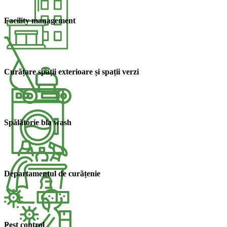
Facility management​
Curățare spații exterioare și spații verzi​
Spălătorie bla wash​
Departamentul de curățenie​
Pest control​