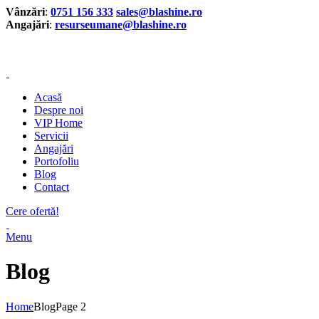
Vânzări
:
0751 156 333
sales@blashine.ro
Angajări
:
resurseumane@blashine.ro
Vânzări
:
+40 751 156 333
customercare@blashine.ro
Acasă
Despre noi
VIP Home
Servicii
Angajări
Portofoliu
Blog
Contact
Cere ofertă!
Menu
Blog
Home
Blog
Page 2